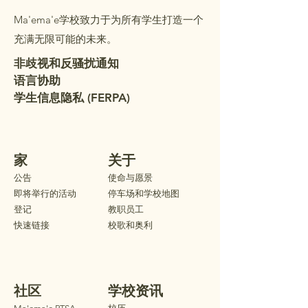
下详细信息。我们非常期待您
Ma'ema'e学校致力于为所有学生打造一个
的到来！ 教室安排： 教室分
充满无限可能的未来。
配名单已张贴在学校办公室门
外。（办公室开放时间：
非歧视和反骚扰通知
语言协助
学生信息隐私 (FERPA)
家
关于
公告
使命与愿景
即将举行的活动
停车场和学校地图
登记
教职员工
快速链接
校歌和奥利
社区
学校资讯