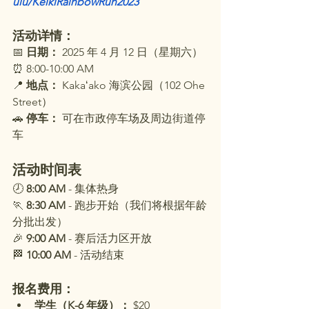
ulu/KeikiRainbowRun2023
活动详情：
📅 
日期：
 2025 年 4 月 12 日（星期六） 
⏰ 8:00-10:00 AM
📍 
地点：
 Kakaʻako 海滨公园（102 Ohe 
Street）
🚗 
停车：
 可在市政停车场及周边街道停
车
活动时间表
🕗 
8:00 AM
 - 集体热身
🏃 
8:30 AM
 - 跑步开始（我们将根据年龄
分批出发）
🎉 
9:00 AM
 - 赛后活力区开放
🏁 
10:00 AM
 - 活动结束
报名费用：
学生（K-6 年级）：
 $20