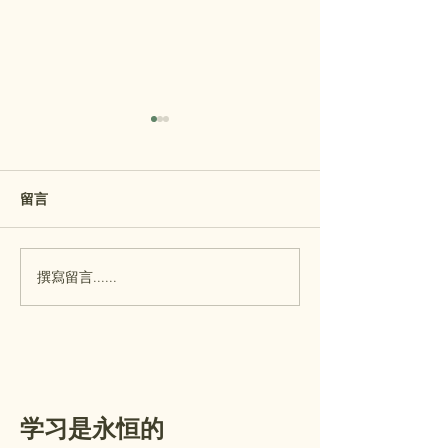
温馨提示：玛埃玛埃小学
MA’EMA’E OPE
- Wednesday, Ju
开放日将在7月29日举
行！
Aloha Ma’ema’e fa
提醒： 玛埃玛埃小学
留言
Please join us for
（Maʻemaʻe）的校园开放日
House on Wednesd
（Open House）将于本周三
29! This is a wonde
（7月29日）举行。 开放日主
撰寫留言......
opportunity to me
要面向幼儿园（K）至五年级
child's teacher, visi
学生的家长/监护人。一至五
classroom, and lea
年级的学生可以陪同家长/监
important informa
护人一起参加。在参观您孩子
的教室时，您将收到一个文件
夹，里面装有重要的信息和需
学习是永恒的
要填写审查的表格。请查看以