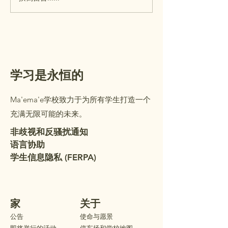
要面向幼儿园（K
提醒
学生的家长/监护
年级的学生可以陪
护人一起参加。在
的教室时，您将收
夹，里面装有重要
学习是永恒的
要填写审查的表格
下详细信息。我们
Ma'ema'e学校致力于为所有学生打造一个
的到来！ 教室安排
充满无限可能的未来。
配名单已张贴在学
外。（办公室开放
非歧视和反骚扰通知
语言协助
学生信息隐私 (FERPA)
家
关于
公告
使命与愿景