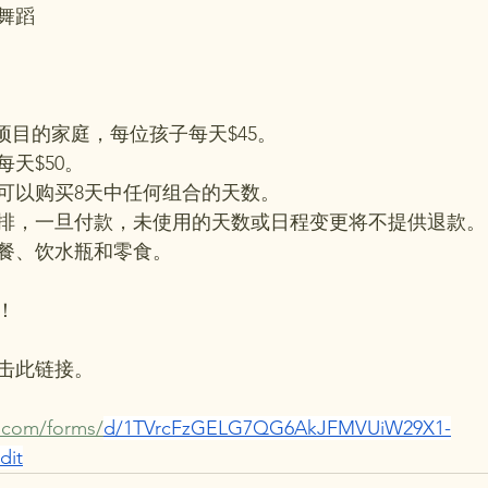
舞蹈
项目的家庭，每位孩子每天$45。
天$50。
可以购买8天中任何组合的天数。
排，一旦付款，未使用的天数或日程变更将不提供退款。
餐、饮水瓶和零食。
！
击此链接。
.com/forms/
d/1TVrcFzGELG7QG6AkJFMVUiW29X1-
dit