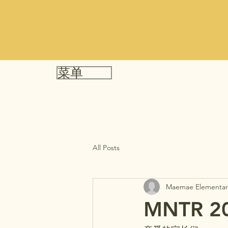
菜单
All Posts
Maemae Elementar
MNTR 