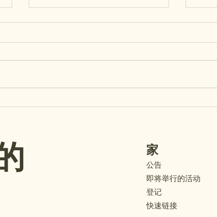
温馨
日将
提醒
（Ma
（Op
月2
幼儿
麦麦小学 8 月月报 + 重要提
监护
醒
同家
您孩
的
家
件夹
填写
公告
信息
即将举行的活动
教室
登记
在学
快速链接
时间