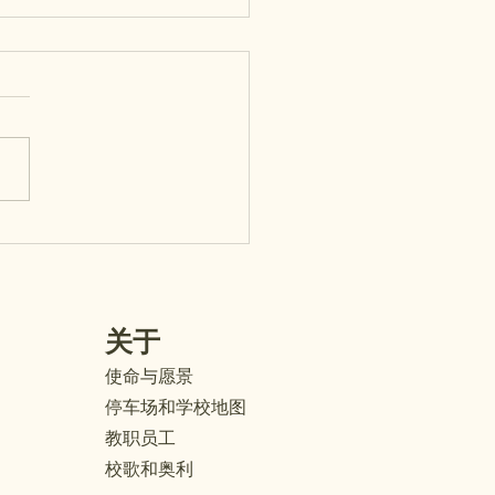
提示：玛埃玛埃小学开放
在7月29日举行！
： 玛埃玛埃小学
ʻemaʻe）的校园开放日
en House）将于本周三（7
9日）举行。 开放日主要面向
园（K）至五年级学生的家长/
人。一至五年级的学生可以陪
长/监护人一起参加。在参观
子的教室时，您将收到一个文
关于
，里面装有重要的信息和需要
审查的表格。请查看以下详细
使命与愿景
。我们非常期待您的到来！
停车场和学校地图
安排： 教室分配名单已张贴
教职员工
校办公室门外。（办公室开放
校歌和奥利
：