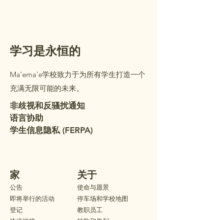
年级的学生可以陪
护人一起参加。在
的教室时，您将收
夹，里面装有重要
学习是永恒的
要填写审查的表格
下详细信息。我们
Ma'ema'e学校致力于为所有学生打造一个
的到来！ 教室安排
充满无限可能的未来。
配名单已张贴在学
外。（办公室开放
非歧视和反骚扰通知
语言协助
学生信息隐私 (FERPA)
家
关于
公告
使命与愿景
即将举行的活动
停车场和学校地图
登记
教职员工