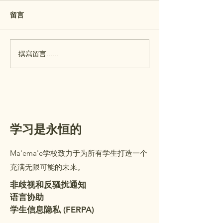
行！
Aloha Ma’ema’e fa
提醒： 玛埃玛埃小学
留言
Please join us for
（Maʻemaʻe）的校园开放日
House on Wednesd
（Open House）将于本周三
29! This is a wonde
（7月29日）举行。 开放日主
撰寫留言......
opportunity to me
要面向幼儿园（K）至五年级
child's teacher, visi
学生的家长/监护人。一至五
classroom, and lea
年级的学生可以陪同家长/监
important informa
护人一起参加。在参观您孩子
的教室时，您将收到一个文件
夹，里面装有重要的信息和需
学习是永恒的
要填写审查的表格。请查看以
下详细信息。我们非常期待您
Ma'ema'e学校致力于为所有学生打造一个
的到来！ 教室安排： 教室分
充满无限可能的未来。
配名单已张贴在学校办公室门
外。（办公室开放时间：
非歧视和反骚扰通知
语言协助
学生信息隐私 (FERPA)