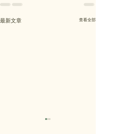
查看全部
最新文章
温馨提示：玛埃玛埃小学
MA’EMA’E OPE
- Wednesday, Ju
开放日将在7月29日举