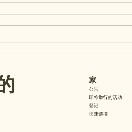
温馨提示：玛埃玛埃小学开放
MA’
Wedn
日将在7月29日举行！
Aloha
提醒： 玛埃玛埃小学
join 
（Maʻemaʻe）的校园开放日
Wedne
（Open House）将于本周三（7
wonde
月29日）举行。 开放日主要面向
your c
幼儿园（K）至五年级学生的家长/
class
监护人。一至五年级的学生可以陪
infor
同家长/监护人一起参加。在参观
您孩子的教室时，您将收到一个文
的
家
件夹，里面装有重要的信息和需要
填写审查的表格。请查看以下详细
公告
信息。我们非常期待您的到来！
即将举行的活动
教室安排： 教室分配名单已张贴
登记
在学校办公室门外。（办公室开放
快速链接
时间：