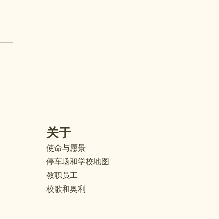
EMA’E OPEN HOUSE -
esday, July 29th
 Ma’ema’e families, Please
us for our Open House on
sday, July 29! This is a
rful opportunity to meet
hild's teacher, visit the
room, and learn important
mation abo
关于
使命与愿景
停车场和学校地图
教职员工
校歌和奥利