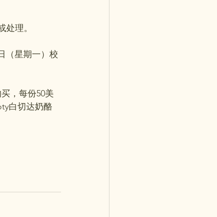
赠或处理。
6日（星期一）校
买，每份50美
ooty白切达奶酪