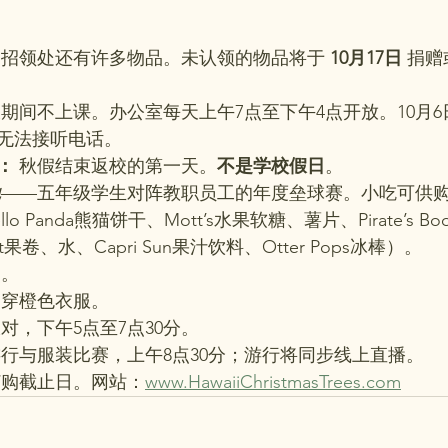
物招领处还有许多物品。未认领的物品将于 
10月17日
 捐
假期间不上课。办公室每天上午7点至下午4点开放。10月
无法接听电话。
：
 秋假结束返校的第一天。
不是学校假日
。
地
——五年级学生对阵教职员工的年度垒球赛。小吃可供购
 Panda熊猫饼干、Mott’s水果软糖、薯片、Pirate’s B
 Foot果卷、水、Capri Sun果汁饮料、Otter Pops冰棒）。
照。
日穿橙色衣服。
派对，下午5点至7点30分。
游行与服装比赛，上午8点30分；游行将同步线上直播。
订购截止日。网站：
www.HawaiiChristmasTrees.com