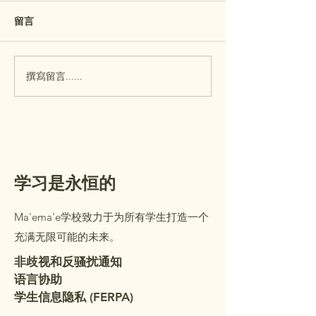
行！
Aloha Ma’ema’e fa
提醒： 玛埃玛埃小学
留言
Please join us for
（Maʻemaʻe）的校园开放日
House on Wednesd
（Open House）将于本周三
29! This is a wonde
（7月29日）举行。 开放日主
撰寫留言......
opportunity to me
要面向幼儿园（K）至五年级
child's teacher, visi
学生的家长/监护人。一至五
classroom, and lea
年级的学生可以陪同家长/监
important informa
护人一起参加。在参观您孩子
的教室时，您将收到一个文件
夹，里面装有重要的信息和需
学习是永恒的
要填写审查的表格。请查看以
下详细信息。我们非常期待您
Ma'ema'e学校致力于为所有学生打造一个
的到来！ 教室安排： 教室分
充满无限可能的未来。
配名单已张贴在学校办公室门
外。（办公室开放时间：
非歧视和反骚扰通知
语言协助
学生信息隐私 (FERPA)