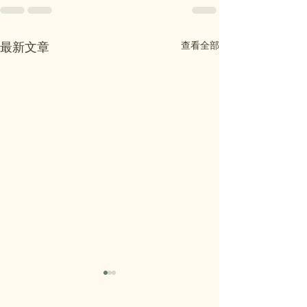
查看全部
最新文章
温馨提示：玛埃玛埃小学
MA’EMA’E OPE
- Wednesday, Ju
开放日将在7月29日举