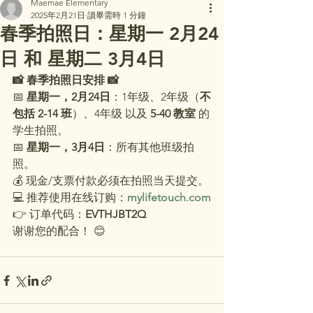
Maemae Elementary
2025年2月21日
讀畢需時 1 分鐘
春季拍照日：星期一 2月24
日 和 星期二 3月4日
📸 春季拍照日安排 📸
📅 
星期一，2月24日
：1年级、2年级（
不
包括 2-14 班
）、4年级 以及 
5-40 教室
 的
学生拍照。
📅 
星期一，3月4日
：所有其他班级拍
照。
💰 现金/支票付款必须在拍照当天提交。
💻 推荐使用在线订购：
mylifetouch.com
👉 订单代码：
EVTHJBT2Q
谢谢您的配合！ 😊